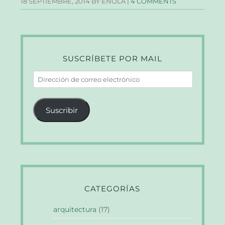
18 SEPTIEMBRE, 2014
BY ÉNOLA |
4 COMMENTS
SUSCRÍBETE POR MAIL
Dirección
de
correo
Suscribir
electrónico
CATEGORÍAS
arquitectura
(17)