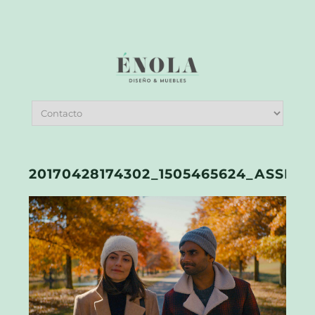
20170428174302_1505465624_ASSET_