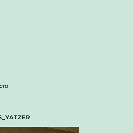
CTO
_YATZER