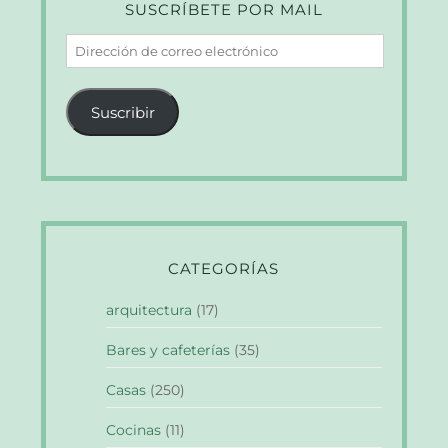
SUSCRÍBETE POR MAIL
Dirección
de
correo
Suscribir
electrónico
CATEGORÍAS
arquitectura
(17)
Bares y cafeterías
(35)
Casas
(250)
Cocinas
(11)