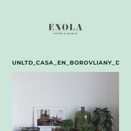
UNLTD_CASA_EN_BOROVLIANY_DE_N