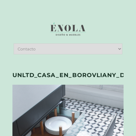
UNLTD_CASA_EN_BOROVLIANY_DE_N