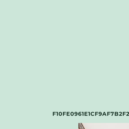
F10FE0961E1CF9AF7B2F