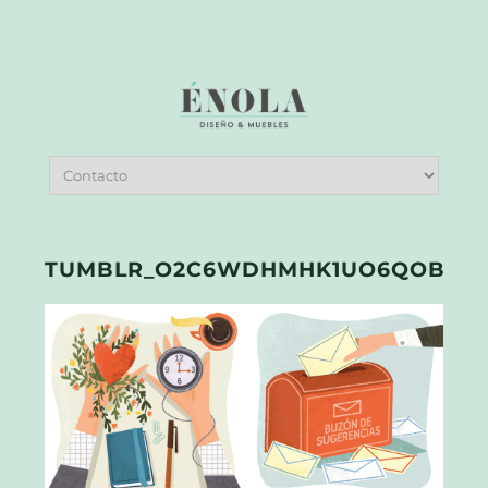
TUMBLR_O2C6WDHMHK1UO6QOBO1_