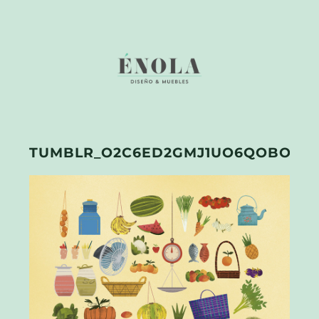
TUMBLR_O2C6ED2GMJ1UO6QOBO1_1