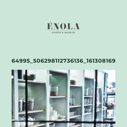
64995_506298112736136_1613081690_N