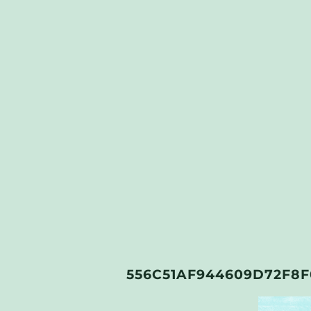
556C51AF944609D72F8