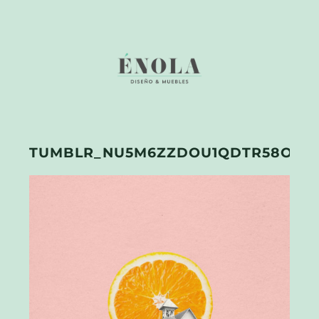
TUMBLR_NU5M6ZZDOU1QDTR58O1_5