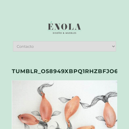
TUMBLR_O58949XBPQ1RHZBFJO6_12