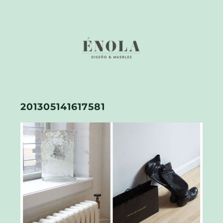
201305141617581