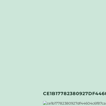
CE1B17782380927DF44