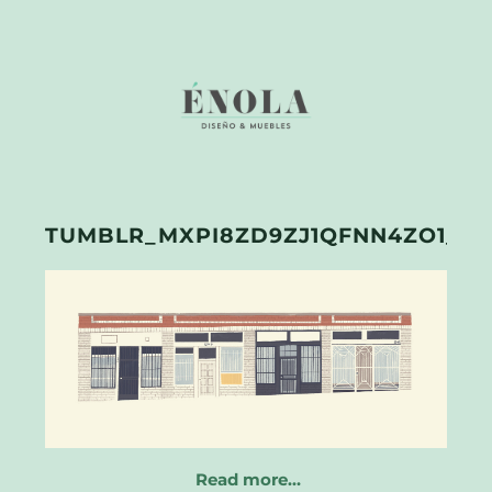
TUMBLR_MXPI8ZD9ZJ1QFNN4ZO1_12
Read more…