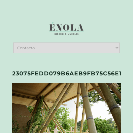
23075FEDD079B6AEB9FB75C56E13FF