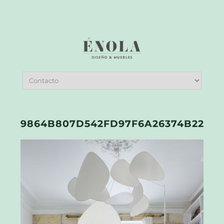
9864B807D542FD97F6A26374B22B9