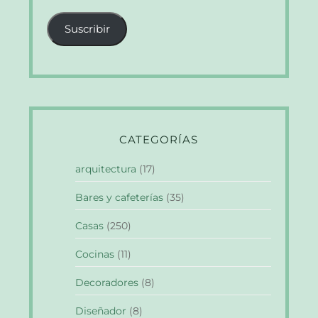
correo
Suscribir
electrónico
CATEGORÍAS
arquitectura
(17)
Bares y cafeterías
(35)
Casas
(250)
Cocinas
(11)
Decoradores
(8)
Diseñador
(8)