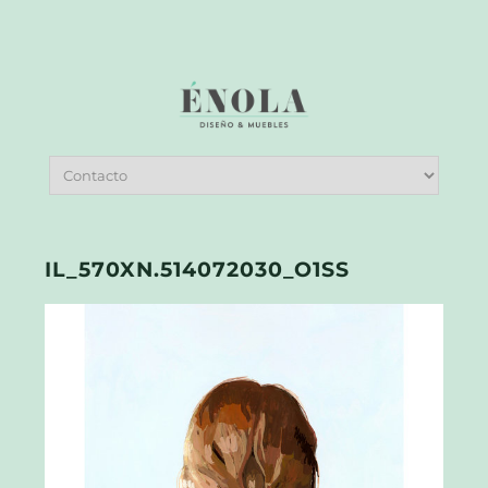
IL_570XN.514072030_O1SS