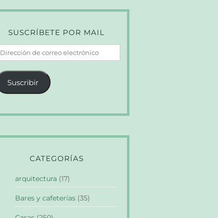
SUSCRÍBETE POR MAIL
irección
e
orreo
Suscribir
lectrónico
CATEGORÍAS
arquitectura
(17)
Bares y cafeterías
(35)
Casas
(250)