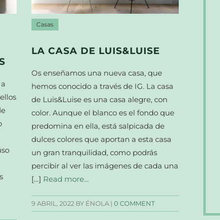
Casas
LA CASA DE LUIS&LUISE
S
Os enseñamos una nueva casa, que
 a
hemos conocido a través de IG. La casa
ellos
de Luis&Luise es una casa alegre, con
de
color. Aunque el blanco es el fondo que
o
predomina en ella, está salpicada de
dulces colores que aportan a esta casa
uso
un gran tranquilidad, como podrás
percibir al ver las imágenes de cada una
s
[…]
Read more…
9 ABRIL, 2022
BY ÉNOLA |
0 COMMENT