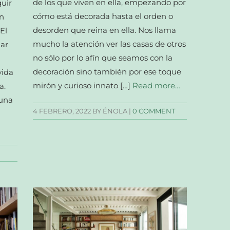
de los que viven en ella, empezando por
uir
cómo está decorada hasta el orden o
n
desorden que reina en ella. Nos llama
El
mucho la atención ver las casas de otros
ar
no sólo por lo afín que seamos con la
decoración sino también por ese toque
vida
mirón y curioso innato […]
Read more…
a.
 una
4 FEBRERO, 2022
BY ÉNOLA |
0 COMMENT