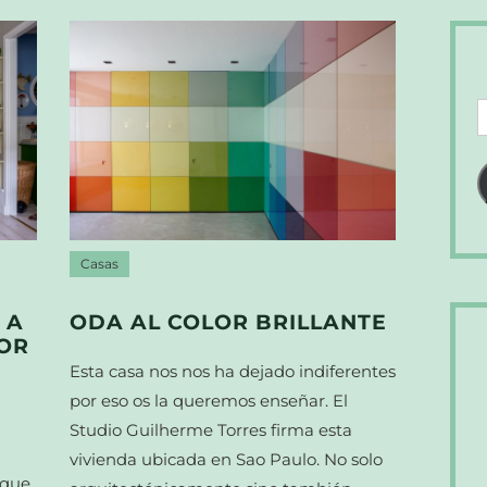
D
d
c
e
Casas
 A
ODA AL COLOR BRILLANTE
OR
Esta casa nos nos ha dejado indiferentes
por eso os la queremos enseñar. El
Studio Guilherme Torres firma esta
vivienda ubicada en Sao Paulo. No solo
 que