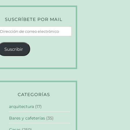
SUSCRÍBETE POR MAIL
irección
e
orreo
Suscribir
lectrónico
CATEGORÍAS
arquitectura
(17)
Bares y cafeterías
(35)
Casas
(250)