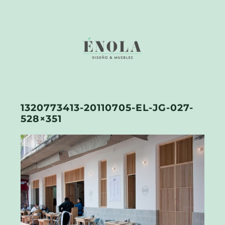
1320773413-20110705-EL-JG-027-
528×351