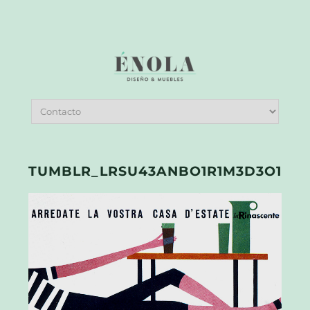
TUMBLR_LRSU43ANBO1R1M3D3O1_12