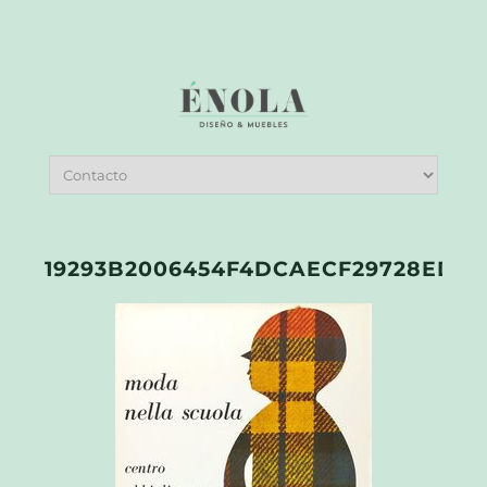
19293B2006454F4DCAECF29728ED4C