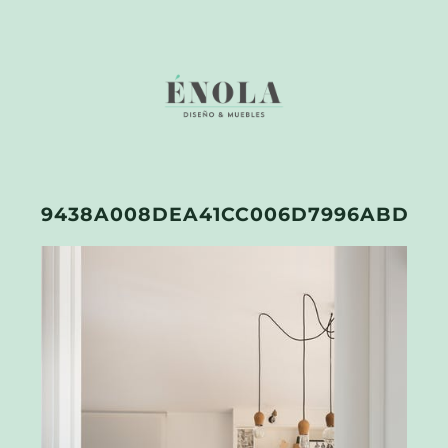
9438A008DEA41CC006D7996ABDE70