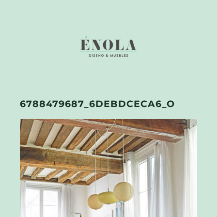
6788479687_6DEBDCECA6_O