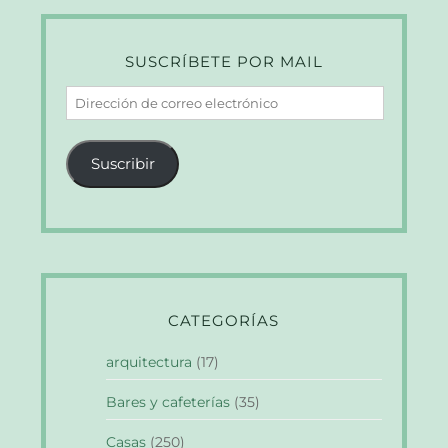
SUSCRÍBETE POR MAIL
Dirección
de
correo
Suscribir
electrónico
CATEGORÍAS
arquitectura
(17)
Bares y cafeterías
(35)
Casas
(250)