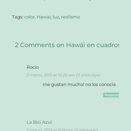
nueva)
Tags:
color
,
Hawai
,
luz
,
realismo
2 Comments on Hawái en cuadros
Rocio
2 marzo, 2015 at 10:20 am (11 años ago)
me gustan mucho! no los conocía
Responder
La Bici Azul
2 marzo, 2015 at 8:39 pm (11 años ago)