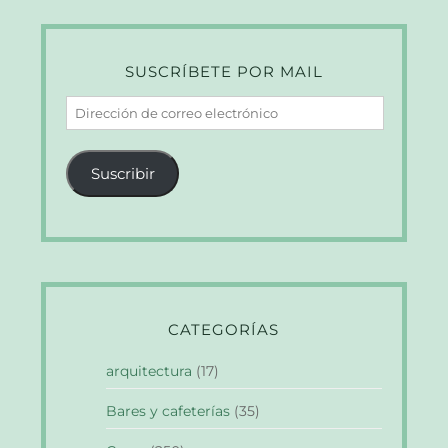
SUSCRÍBETE POR MAIL
Dirección
de
correo
Suscribir
electrónico
CATEGORÍAS
arquitectura
(17)
Bares y cafeterías
(35)